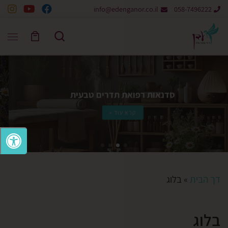
info@edenganor.co.il
058-7496222
Skip to content
Search
סדנאות רפואת תדרים טבעית
קרא עוד »
דך הבית
»
בלוג
בלוג