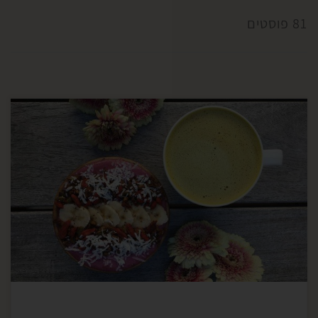
81 פוסטים
גוג’י בריס הם תותי בר סיניים, שעלו לארצה אחרי שהוכח
שהם ממש מזון על. הקיסר הסיני היה נוהג לאכול אותם
מדי יום ביומו, והם מכונים מעיין הנעורים, על שם
סגולותיהם המרגשות. לקראת הקיץ, הגוג’י בריס נותנים
לנו גם טוויסט מעניין לכל שייק שהוא, וגם מספקים לנו
הגנה מהשמש בצורה פנימית, […]