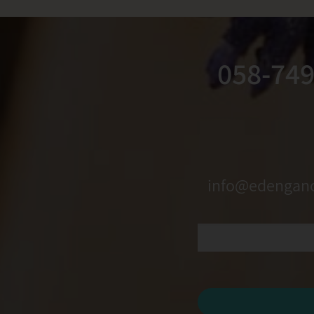
058-749
info@edenganor