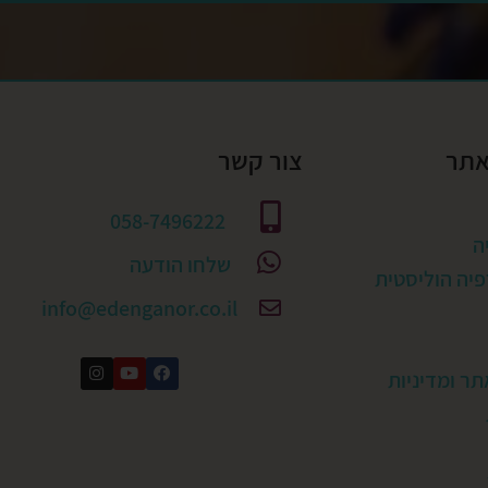
אתר
צור קשר
058-7496222
ה
שלחו הודעה
יה הוליסטית
info@edenganor.co.il
תר ומדיניות