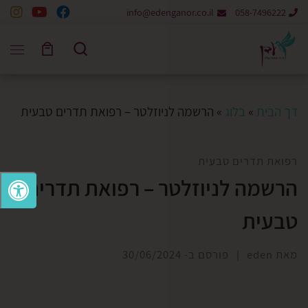
info@edenganor.co.il
058-7496222
Skip to content
Search
דך הבית
»
בלוג
»
הרשמה לניוזלטר – רפואת תדרים טבעית
רפואת תדרים טבעית
הרשמה לניוזלטר – רפואת תדרים
טבעית
מאת
eden
|
פורסם ב-
30/06/2024