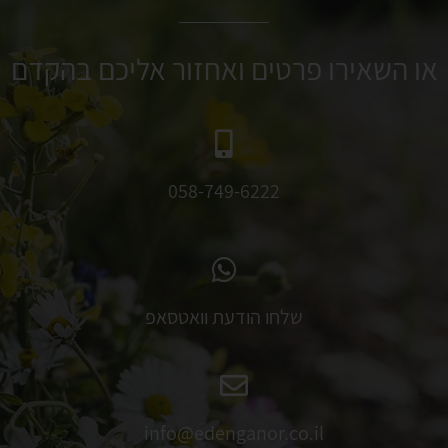
או השאירו פרטים ואחזור אליכם בהקדם
058-749-6222
שלחו הודעת וואטסאפ
info@edenganor.co.il