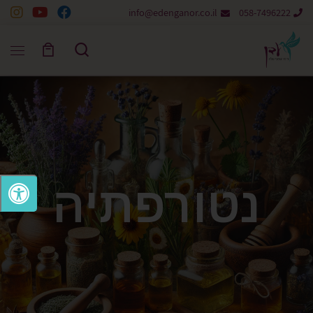
info@edenganor.co.il
058-7496222
Skip to content
Search
נטורפתיה