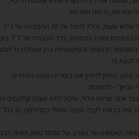
, עוטפת את ליבת הקורס שהיא אומנות הריפוי,
לי המרפא, ודמות המרפא.
הקורס בן 12 מפגשים מקוונים LIVE של שלוש שעות, וכולל לימוד של 38 התמציות של ד״ר
את הצמחים ושפת הצמחים, דרך העבודה של ד״ר באך
 התופעות הרגשיות והסיטואציות בהן מטפלת כל תמצ
 לגעת בו.
 מתוך החזון להפיץ את בשורת רפואת התדרים
 הבאך – להמונים.
בכך אוצר מרפא אדיר, שיכול לתת מענה קולקטיבי ר
ו, ושל הבאים לקבל מענה טיפולי בקליניקה, או בכל 
ה האנושית של הפרט, על מכלול גופיו, הפיזי, הרג