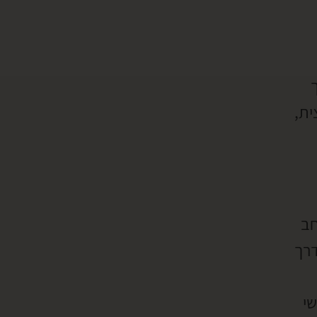
ית,
חב
דרך
שי