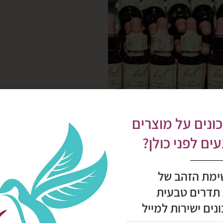
ונים על מוצרים
ם לפני כולן?
 קורס עומק חוויתי, בו נצלול לעולמם הקסום של
ימת הזהב של
ר, תמצית, טיפוס ומצבי טיפול שונים,
 תדרים טבעית
ת למסע גילוי עצמי,
נים ישירות למייל
ה, למשפחה ולקהילה,