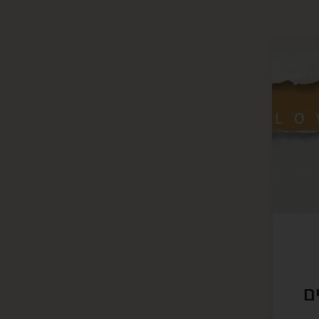
עומק
י
י
ת
ם