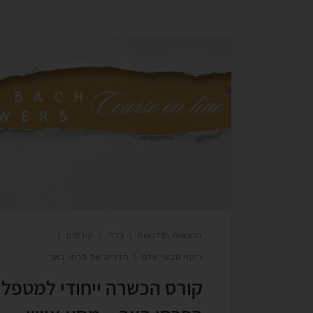
קורס ההכשרה למטפלים בפרחי באך הוא קורס 
חוויתי, בו נצלול לעולמם הקסום של תמציות פרח
הבאך, נכיר לעומק כל תדר, תמצית, טיפוס ומצב
טיפול שונים,ונלמד כיצד לדייק ולהתאים את
התמציות למסע גילוי עצמי,התאמת ודיוק תמציו
לסביבה הקרובה, למשפחה ולקהילה,ובהמשך,
לאבחון והתאמת תמציות לתהליכי עומק
טיפוליים. עלות הקורס כוללת : 12 מפגשי […]
הרצאות וסדנאות
כללי
קורסים
ריפוי טבעי שלם
תדרים של פרחי באך
קורס הכשרה ייחודי למטפלי