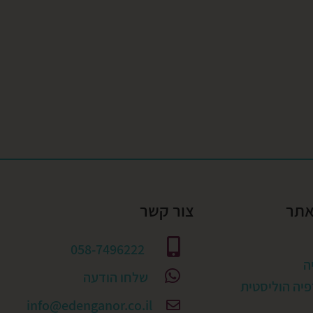
אתר
צור קשר
058-7496222
ה
שלחו הודעה
יה הוליסטית
info@edenganor.co.il