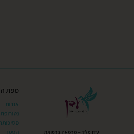
מפת ה
אודות
נטורופתי
פסיכותרפ
הספר
עדן פלד – מרפאה ברפואת