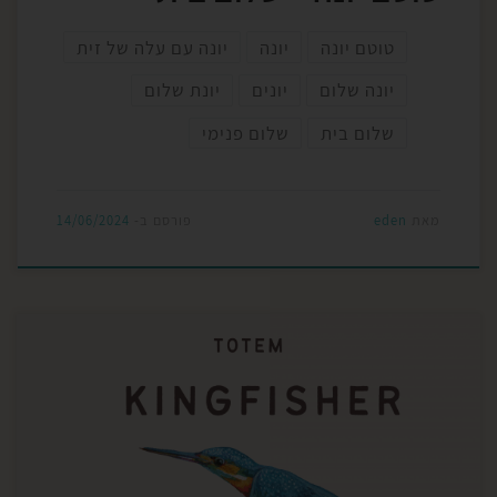
טוטם יונה
יונה
יונה עם עלה של זית
יונה שלום
יונים
יונת שלום
שלום בית
שלום פנימי
מאת
eden
פורסם ב-
14/06/2024
לפני כמה ימים בנחל, עמדתי במים כשמולי עף במשק
כנפיים כחול זוהר – שלדג. הוא נעמד על ענפי
אקליפטוסים ממול, וצפה. הוא בגדה ממול אני בגדה הזו
ובינינו הירדן. שלדג מסמל את השפע שמגיע – שגשוג