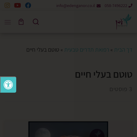
info@edenganor.co.il
058-7496222
Skip to content
Search
דך הבית
»
רפואת תדרים טבעית
»
טוטם בעלי חיים
טוטם בעלי חיים
3 פוסטים
לפני כמה שבועות נסעתי בשדות עם חברה לכיוון מסיבת