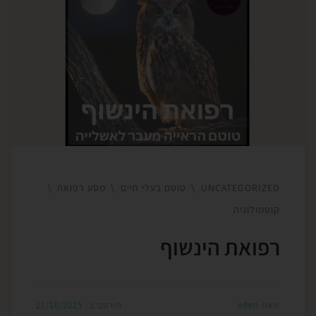
טבע. הימים היו עוצמתיים ושלל אירועים קרו כאחת,
מבקשים התנהלות רגשית ממוקדת ובהירה על מנת
לצלוח אותם בתדר גבוה. באחד הסיבובים בדרכי הכורכר,
בין מטעי תמרים מצד אחד ואורות ההרחבה הקיבוצית
המרצדים על מטעי עצים בצד המקביל, שם , נסענו אל
[…]
UNCATEGORIZED
טוטם בעלי חיים
מסע רפואה
קוסמולוגיה
רפואת הינשוף
מאת
eden
פורסם ב-
21/10/2025