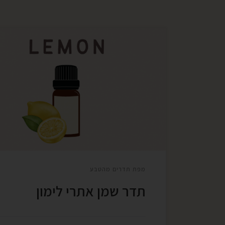
לימון – citrus limonum נוגד דלקות מרפא ע
משכך כאבים מרגיע תגובה אלרגית מרגיע עווית
והתכווצויות מרגיע מסייע בעיכול מסייע בפעולת
הכבד מעודד יצירת תאי דם לבנים מחזק טחול 
אתרי לימון מופק מקליפת פרי עץ הלימו
limon), ממשפחת הפיגמיים. סיטרוס – משפחת
ההדרים בלטינית. לימונום – בלטינית, המילה [
מפת תדרים מהטבע
תדר שמן אתרי לימון