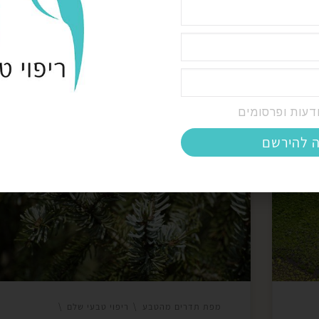
09/
דעות ופרסומים
וחה
שמן אשוח כסוף (Silver Fir Essential Oil) נחשב
ה להירשם
לשמן בעל סגולות בריאותיות רבות, במיוחד בתחום
ת
הארומתרפיה והרפואה האלטרנטיבית. שמן זה לא 
לל
תורם לרוגע ולבריאות כללית, אלא גם מסייע באופן
ישיר בניקוי ושיפור תפקוד בלוטת האצטרובל. השימ
דרך
בשמן אשוח כסוף הוא חלק מתהליך טבעי שעוזר לג
להיפטר מרעלים ולשפר את […]
מפת תדרים מהטבע
ריפוי טבעי שלם