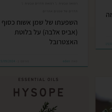
רפואה טבעית
רפואת תדרים טבעית
תדרים של שמנים אתריים
ה
השפעתו של שמן אשוח כסוף
(אביס אלבה) על בלוטת
האצטרובל
15/
מאת
eden
פורסם ב-
15/09/2024
אזוב הוא צמח מרפא ותבלין עתיק המוכר בתרבויות
ייה
רבות בזכות סגולותיו הבריאותיות וטעמיו הייחודיים.
הצמח גדל בעיקר באזורי הים התיכון, כולל ישראל,
המצב
שם הוא מהווה חלק בלתי נפרד מהמטבח המקומי.