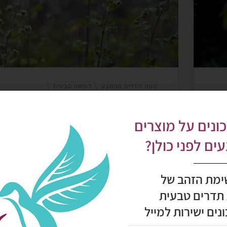
ים
שם הוא מהווה חלק בלתי נפרד מהמטבח המקומי.
Cedrus atlant) – ארץ
האזוב הוא חלק ממשפחת השפתניים והוא מכיל
:
רכיבים פעילים כמו תימול וקרבקרול, הידועים
בתכונותיהם האנטי-בקטריאליות והאנטי-דלקתיות.
שימושים קולינרייםעליו הירוקים […]
מפת תדרים מהטבע
רפואה טבעית
רפואת תדרים טבעית
תדרים של צמחי מרפא
רז
תדרים של שמנים אתריים
ונים על מוצרים
אזוב מצוי – פלא של צמח
ם לפני כולן?
אזוב
אזוב ישראלי
אזוב מצוי
ימת הזהב של
שמן אזוב
שמן זעתר
 תדרים טבעית
נים ישירות למייל
מאת
eden
פורסם ב-
16/09/2024