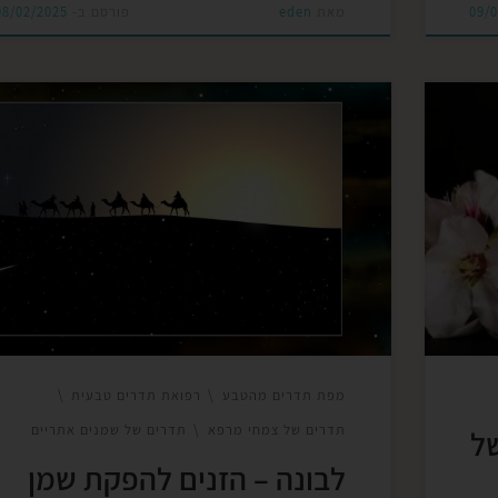
09/
מאת
eden
פורסם ב-
08/02/2025
פיה,
שמן לבונה (Frankincense), המופק משרף עץ
מוש
הלבונה (Boswellia), מגיע בעיקר מאזורי חצי האי
פיה
ערב, אפריקה והודו. המדינות המרכזיות שמפיקות 
ים,
השמן כוללות את עומאן, סומליה, תימן ואתיופיה.
שת
עומאן נחשבת לאחת היצרניות המובילות של לבונה
ית
איכותית. שמן לבונה (Frankincense) מופק ב
בעית
מזן Boswellia carterii (לבונה קרטרי), שהוא אח
הזנים הנפוצים […]
מפת תדרים מהטבע
רפואת תדרים טבעית
תדרים של צמחי מרפא
תדרים של שמנים אתריים
של
לבונה – הזנים להפקת שמן