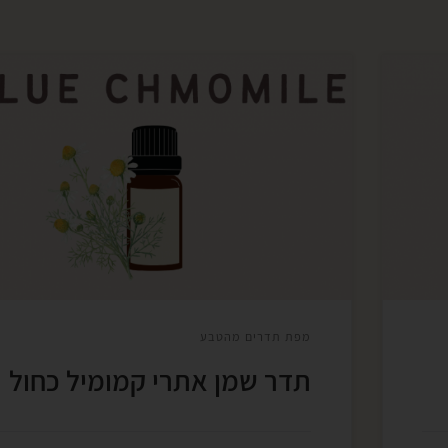
ור
CHAOMILLA MATRICARIA / MATRICARIA
ות
RECUTITA German/blue Chamomile קמו
כחול -בבונג נוגד דלקות מרפא עור משכך כאבים
שמן
מרגיע תגובה אלרגית מרגיע עוויתות והתכווצויות
ן (Citrus
מרגיע מסייע בעיכול מסייע בפעולת הכבד מעודד
יצירת תאי דם לבנים מחזק טחול שמו הבוטני
…]
״מטריקריה ריקוטיטה״, מגיע מלטינית, בה המילה
ריקוטיטה משמעה התחדשות. תדר השמן האתרי [
מפת תדרים מהטבע
תדר שמן אתרי קמומיל כחול