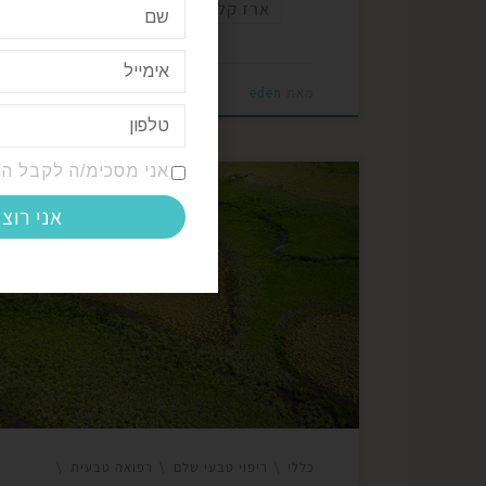
ארז קליפורניה
סידר
מאת
eden
פורסם ב-
10/2024
אני מסכימ/ה לקבל הו
תחושת השייכות היא צורך יסודי שמחזק את הרו
אני רוצ
הנפשית והפיזית שלנו. היא מעניקה לנו ביטחון,
תמיכה וקבלה, ומחברת אותנו למערכת החברתי
סביבנו. חיבור זה משפיע על כל תחום בחיינו, כו
הקשרים האישיים והחוויות הפנימיות שלנו. אחת
הדרכים המרכזיות לחיזוק תחושת השייכות היא 
קשר עמוק עם האדמה, אשר מקנה גם […]
כללי
ריפוי טבעי שלם
רפואה טבעית