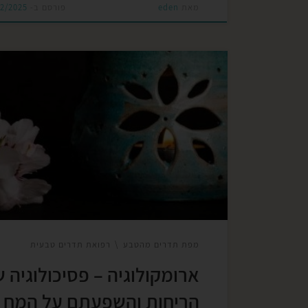
מאת
eden
פורסם ב-
02/2025
ארומקולוגיה היא ענף מדעי של תורת הארומתר
אליה נוספות הארומתרפיה הביתית המתארת שי
יומי ביתי, הכולל רוקחות טבעית ביתית, ארומתר
קלינית המתמחה בטיפול באמצעות שמנים אתרי
והענף שמתבסס בשנים האחרונות, ותומך בשלו
הענפים המסורתיים האלו, היא ארומתרפיה מדע
מבוססת מחקר. ביסודה של רפואת התדרים הט
היא ארומקולוגיה, וכן גישות רוחניות […]
מפת תדרים מהטבע
רפואת תדרים טבעית
ארומקולוגיה – פסיכולוגיה 
הריחות והשפעתם על המח