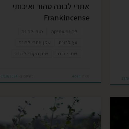
אתרי לבונה טהור ואיכותי
Frankincense
לבונה עתיקה
מור ולבונה
עץ לבונה
שמן אתרי לבונה
שמן לבונה
שמן מקורי לבונה
מאת
eden
פורסם ב-
10/10/2024
19/
ארז (Cedar), כשכל
אזוב הוא צמח מרפא ותבלין עתיק המוכר בתרבויות
ם
רבות בזכות סגולותיו הבריאותיות וטעמיו הייחודיים.
ים
הצמח גדל בעיקר באזורי הים התיכון, כולל ישראל,