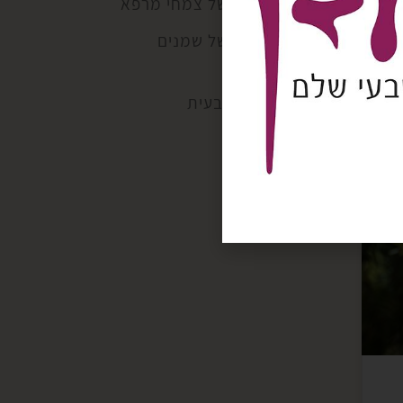
תדרים של צמחי מרפא
תדרים של שמנים
אתריים
תזונה טבעית
רק
וש
וף