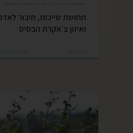
רפואת תדרים טבעית
תדרים של שמנים אתריים
תחושת שייכות, חיבור לאדמ
ואיזון צ׳אקרת הבסיס
מאת
eden
פורסם ב-
09/2024
פטרת ציפורניים (Onychomycosis) היא זיהום
פטרייתי הנפוץ בציפורני הידיים והרגליים. הפטר
חודרת לציפורן, מתפשטת בתוך קירותיה ועלולה
לגרום לשינויי צבע, עיבוי והתפוררות הציפורן. 