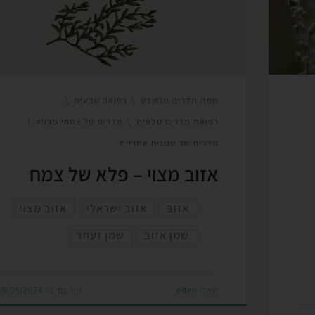
ים
האזוב הוא חלק ממשפחת השפתניים והוא מכיל
רכיבים פעילים כמו תימול וקרבקרול, הידועים
ורם
בתכונותיהם האנטי-בקטריאליות והאנטי-דלקתיות.
שימושים קולינרייםעליו הירוקים […]
מפת תדרים מהטבע
רפואה טבעית
רפואת תדרים טבעית
תדרים של צמחי מרפא
תדרים של שמנים אתריים
אזוב מצוי – פלא של צמח
אזוב
אזוב ישראלי
אזוב מצוי
שמן אזוב
שמן זעתר
מאת
eden
פורסם ב-
09/09/2024