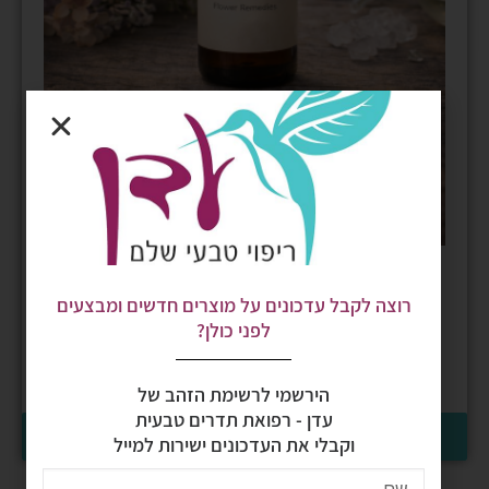
תמצית רוגע מפרחי באך
רוצה לקבל עדכונים על מוצרים חדשים ומבצעים
לפני כולן?
₪
140
הירשמי לרשימת הזהב של
עדן - רפואת תדרים טבעית
בחר אפשרויות
וקבלי את העדכונים ישירות למייל