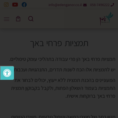
info@edenganor.co.il
058-7496222
Skip to content
Search
תמציות פרחי באך
תמציות פרחי באך הן פרי עבודה בתהליכי עומק טיפוליים.
יש לתמציות אלו הכח לשנות תדרים, התנהגויות ועכבות.
המעוניינים בהכנת תמצית ללא ייעוץ, יכולים לבחור את
התמציות בעמוד השאלון הפתוח, ולקבל בקבוקון תמצית
פרחי באך ברוקחות אישית.
מגוון רחב של מוצרי רפואה וטיפול טבעיים. מוצרי הטיפוח