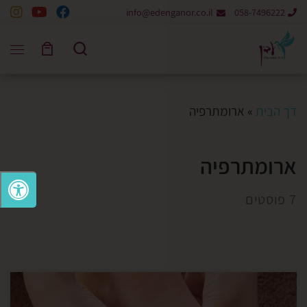
info@edenganor.co.il
058-7496222
Skip to content
Search
דך הבית
»
ארומתרפיה
ארומתרפיה
7 פוסטים
ויסות מערכת העצבים, שחרור טראומה וחיבור גוף–נפש