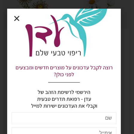
נבקש שמן קמומיל ? לרומאי יכולת ההרגעה, איזון תדרים
ורכות, עבודה […]
רפואת תדרים טבעית
תדרים של שמנים אתריים
קמומיל גרמני / רומאי לתינוק
רוצה לקבל עדכונים על מוצרים חדשים ומבצעים
לפני כולן?
ארומתרפיה
קמומיל גרמני
קמומיל כחול
קמומיל רומאי
הירשמי לרשימת הזהב של
עדן - רפואת תדרים טבעית
קמומיל שמן
שמן אתרי קמומיל
וקבלי את העדכונים ישירות למייל
שמנים אתריים