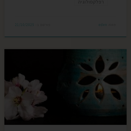
רפלקסולוגיה
מאת
eden
פורסם ב-
21/10/2025
ארומקולוגיה היא ענף מדעי של תורת הארומתרפיה,
אליה נוספות הארומתרפיה הביתית המתארת שימוש יומי
ביתי, הכולל רוקחות טבעית ביתית, ארומתרפיה קלינית
המתמחה בטיפול באמצעות שמנים אתריים, והענף
שמתבסס בשנים האחרונות, ותומך בשלושת הענפים
המסורתיים האלו, היא ארומתרפיה מדעית מבוססת
מחקר. ביסודה של רפואת התדרים הטבעית היא
ארומקולוגיה, וכן גישות רוחניות […]