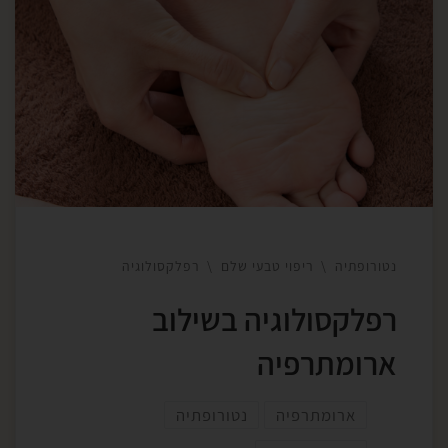
דרך מגע, ריח ונשימה מבוא בעולם ההולך ומכיר בכוחה
של הרפיה ואיזון נפשי לבריאות הכללית, טיפולים
הוליסטיים מציעים דרכים עדינות אך עמוקות לשיקום
הגוף והנפש גם יחד. אחד השילובים היעילים והמרפאים
הוא טיפול ברפלקסולוגיה בשילוב ארומתרפיה – חיבור
בין מגע, ריח ונשימה, הפועל […]
נטורופתיה
ריפוי טבעי שלם
רפלקסולוגיה
רפלקסולוגיה בשילוב
ארומתרפיה
ארומתרפיה
נטורופתיה