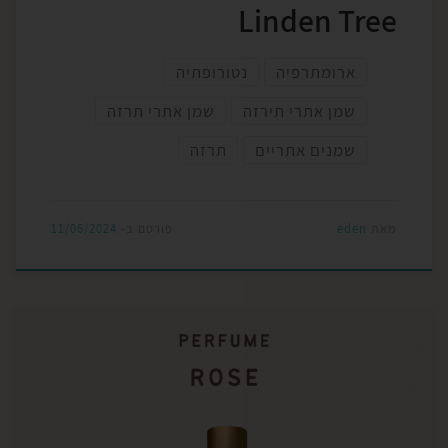
Linden Tree
ארומתרפיה
נטורופתיה
שמן אתרי תירזה
שמן אתרי תרזה
שמנים אתריים
תרזה
מאת
eden
פורסם ב-
11/06/2024
שמן ורד – הסוד הקסום של הארומתרפיה! ריח שמימי
שישנה לכם את החיים! כוח ריפוי עוצמתי שיפיח חיים
חדשים בגוף ובנפש! סיפור מדהים של קסם והיסטוריה,