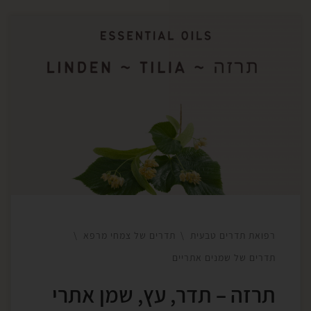
‎הטיליה היא עץ קדוש בתרבויות שונות, נפוץ באירופה
ובאמריקה. התרזה מחזיקה תדר של נחת רוח. בעבר
נפגשו מתחתיה בעלי עסקים בכפרים באירופה על מנת
לנהל את הענינים באופן נקי ומדויק. ‎התדר של העץ הוא
תדר שעובד עם אלמנט המים, תדר של זרימה
והתמוססות של חלקים גסים בתוכנו. גוון התדר הוא […]
רפואת תדרים טבעית
תדרים של צמחי מרפא
תדרים של שמנים אתריים
תרזה – תדר, עץ, שמן אתרי