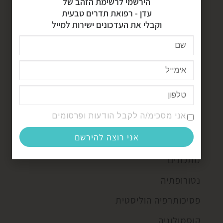
הירשמי לרשימת הזהב של
עדן - רפואת תדרים טבעית
UNCATEGORIZED
וקבלי את העדכונים ישירות למייל
הרצאות וסדנאות
טוטם בעלי חיים
כללי
מוצרים ייחודיים
אני מסכימ/ה לקבל הודעות ופרסומים
מסע רפואה
אני רוצה להירשם
מפת תדרים מהטבע
מתכונים
נטורופתיה
פסיכותרפיה הוליסטית
קוסמולוגיה