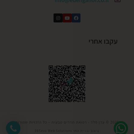
info@edenganor.co.il
עקבו אחרי
2026 ©
עדן פלד - רפואת תדרים טבעית
–
כל הזכויות שמורות
עיצוב ובניית אתר
365evo Web Solutions