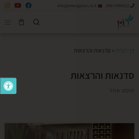
info@edenganor.co.il
058-7496222
Skip to content
Search
דך הבית
»
סדנאות והרצאות
סדנאות והרצאות
פוסט אחד