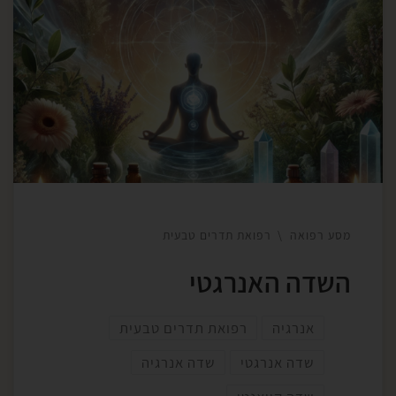
גבוה, שעוטף את הגופים המוכרים שלנו – פיזי, רגשי,
מנטלי ורוחני. השדה הוא ביטוי של המערך האנרגטי
המתקיים בזמן הווה, ניזון מהשפעות העבר שהיה והביטוי
הפנימי לתשומת הלב לעתיד לבוא. לרבות דאגות,
חרדות, דכאון וחוסר תקווה. אלו יכולים להגיע כביטויים
בגופים […]
מסע רפואה
רפואת תדרים טבעית
השדה האנרגטי
אנרגיה
רפואת תדרים טבעית
שדה אנרגטי
שדה אנרגיה