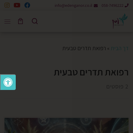
info@edenganor.co.il
058-7496222
Skip to content
Search
דך הבית
»
רפואת תדרים טבעית
רפואת תדרים טבעית
2 פוסטים
מהו השדה האנרגטי ? השדה האנרגטי הוא מארג תדרי