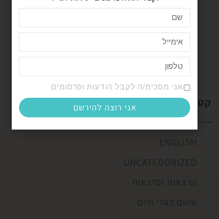
וקערות קריסטל
תודעה בוראת מציאות
רפלקסולוגיה בשילוב ארומתרפיה
אני מסכימ/ה לקבל הודעות ופרסומים
קטגוריות
אני רוצה להירשם
ENGLISH
UNCATEGORIZED
הרצאות וסדנאות
טוטם בעלי חיים