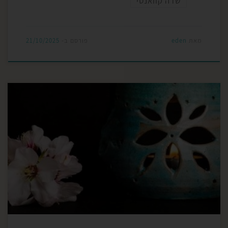
שדה קוואנטי
מאת
eden
פורסם ב-
21/10/2025
ארומקולוגיה היא ענף מדעי של תורת הארומתרפיה,
אליה נוספות הארומתרפיה הביתית המתארת שימוש יומי
ביתי, הכולל רוקחות טבעית ביתית, ארומתרפיה קלינית
המתמחה בטיפול באמצעות שמנים אתריים, והענף
שמתבסס בשנים האחרונות, ותומך בשלושת הענפים
המסורתיים האלו, היא ארומתרפיה מדעית מבוססת
מחקר. ביסודה של רפואת התדרים הטבעית היא
ארומקולוגיה, וכן גישות רוחניות […]