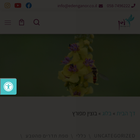
info@edenganor.co.il
058-7496222
Skip to content
Search
דך הבית
»
בלוג
»
בוצין מפורץ
UNCATEGORIZED
כללי
מפת תדרים מהטבע