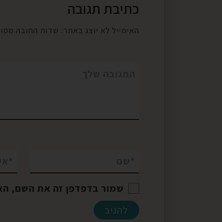
 כסוף
השאלות הבאות
כתיבת תגובה
(S
ענה/י על השא
האימייל לא יוצג באתר.
שדות החובה מסו
Essential Oil) נחשב
[…]
 סגולות
 רבות,
התגובה שלך
תחום
יה
בית. שמן
 […]
*
שם
*
אי
שמור בדפדפן זה את השם, הא