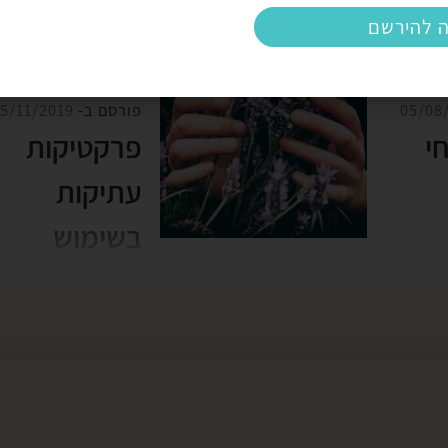
ה להירשם
05/08
פורסם ב-
5/11/2019
י
פרקטיקות
עתיקות
בשימוש
פרחי
הרפואה
 לך
החדשה
את
דויקים
תרבויות עתיקות רב
 על
החזיקו בחוכמת ריפ