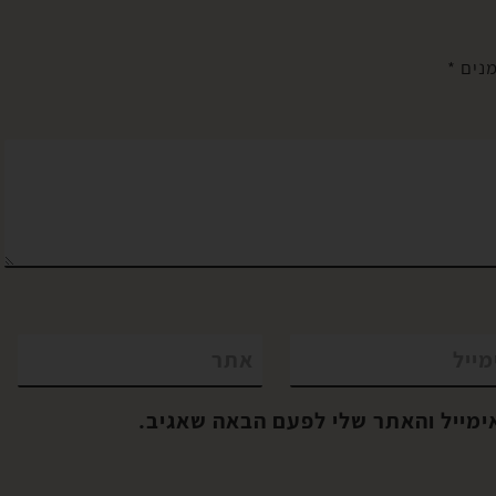
:
מופלאה, וכללו
לות:
פרקטיקות רבות,
מנים
*
יישומיות ורוחניות
כאחד, מהם קבלו
השראה לניהול שגר
חיי היומיום. הבריא
אז […]
מייל
אתר
ימייל והאתר שלי לפעם הבאה שאגיב.