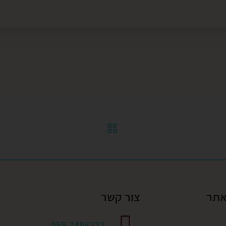
חזרה לרשימת הפוסטי
אתר
צור קשר
058-7496222