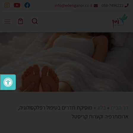
info@edenganor.co.il
058-7496222
Skip to content
Search
דך הבית
»
בלוג
»
מוסיקת תדרים בטיפול רפלקסולוגיה,
ארומתרפיה וקערות קריסטל