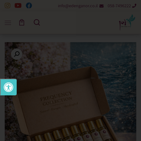
info@edenganor.co.il
058-7496222
Skip to content
Search