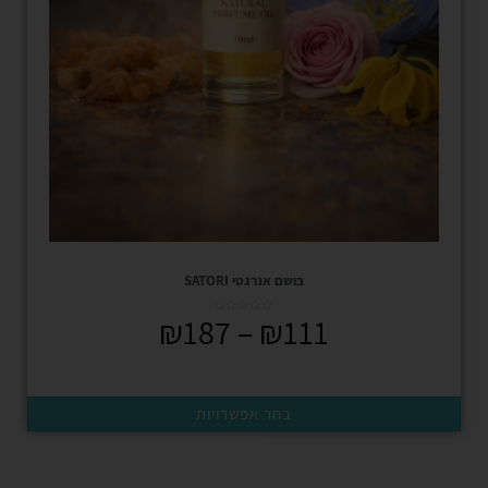
בושם אנרגטי SATORI
₪
187
–
₪
111
בחר אפשרויות