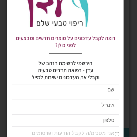
רוצה לקבל עדכונים על מוצרים חדשים ומבצעים
לפני כולן?
הירשמי לרשימת הזהב של
עדן - רפואת תדרים טבעית
וקבלי את העדכונים ישירות למייל
בושם אנרגטי יונק דבש BEIJA FLOR
₪
340
–
₪
111
דורג
5.00
מתוך 5
בחר אפשרויות
אני מסכימ/ה לקבל הודעות ופרסומים