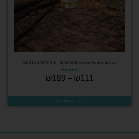
בושם אנרגטי וניל פטשולי VANILLA & PATCHULI BLOOSOM
₪
189
–
₪
111
דורג
5.00
מתוך 5
בחר אפשרויות