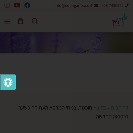
info@edenganor.co.il
058-7496222
Skip to content
Search
דך הבית
»
בלוג
»
חוכמת צמחי המרפא העתיקה כשער
לרפואה החדשה